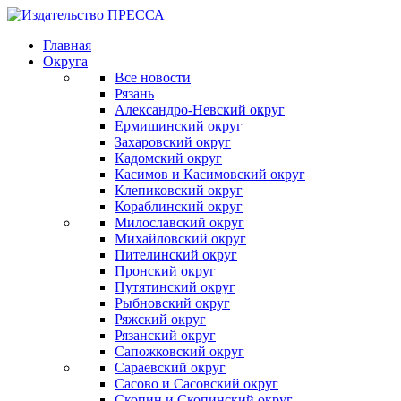
Главная
Округа
Все новости
Рязань
Александро-Невский округ
Ермишинский округ
Захаровский округ
Кадомский округ
Касимов и Касимовский округ
Клепиковский округ
Кораблинский округ
Милославский округ
Михайловский округ
Пителинский округ
Пронский округ
Путятинский округ
Рыбновский округ
Ряжский округ
Рязанский округ
Сапожковский округ
Сараевский округ
Сасово и Сасовский округ
Скопин и Скопинский округ