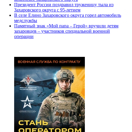
Президент России поздравил труженицу тыла из
Захаровского округа с 95-летием
В селе Елино Захаровского округа горел автомобиль
медслужбы
Памятный знак «Мой папа – Герой» вручили детям
захаровцев – участников специальной военной
операции