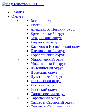
Главная
Округа
Все новости
Рязань
Александро-Невский округ
Ермишинский округ
Захаровский округ
Кадомский округ
Касимов и Касимовский округ
Клепиковский округ
Кораблинский округ
Милославский округ
Михайловский округ
Пителинский округ
Пронский округ
Путятинский округ
Рыбновский округ
Ряжский округ
Рязанский округ
Сапожковский округ
Сараевский округ
Сасово и Сасовский округ
Скопин и Скопинский округ