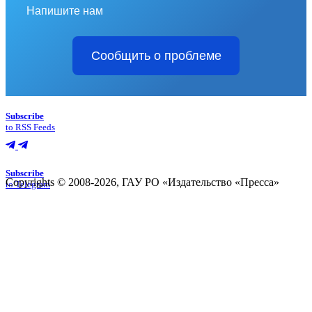
Напишите нам
Сообщить о проблеме
Subscribe
to RSS Feeds
Subscribe
Copyrights © 2008-2026, ГАУ РО «Издательство «Пресса»
to Telegram