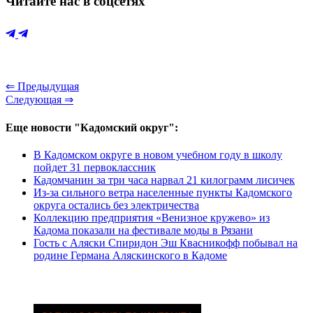
Читайте нас в соцсетях
⇐ Предыдущая
Следующая ⇒
Еще новости "Кадомский округ":
В Кадомском округе в новом учебном году в школу
пойдет 31 первоклассник
Кадомчанин за три часа нарвал 21 килограмм лисичек
Из-за сильного ветра населенные пункты Кадомского
округа остались без электричества
Коллекцию предприятия «Венизное кружево» из
Кадома показали на фестивале моды в Рязани
Гость с Аляски Спиридон Эш Квасникофф побывал на
родине Германа Аляскинского в Кадоме