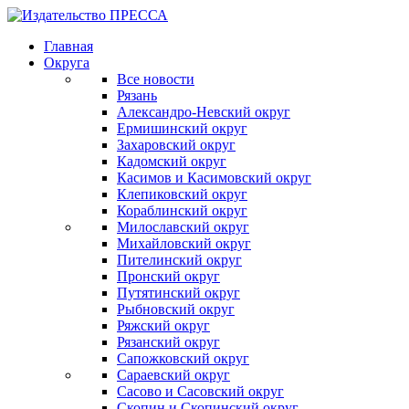
Главная
Округа
Все новости
Рязань
Александро-Невский округ
Ермишинский округ
Захаровский округ
Кадомский округ
Касимов и Касимовский округ
Клепиковский округ
Кораблинский округ
Милославский округ
Михайловский округ
Пителинский округ
Пронский округ
Путятинский округ
Рыбновский округ
Ряжский округ
Рязанский округ
Сапожковский округ
Сараевский округ
Сасово и Сасовский округ
Скопин и Скопинский округ