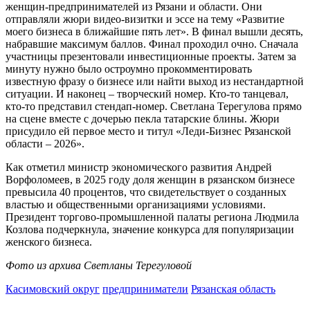
женщин-предпринимателей из Рязани и области. Они
отправляли жюри видео-визитки и эссе на тему «Развитие
моего бизнеса в ближайшие пять лет». В финал вышли десять,
набравшие максимум баллов. Финал проходил очно. Сначала
участницы презентовали инвестиционные проекты. Затем за
минуту нужно было остроумно прокомментировать
известную фразу о бизнесе или найти выход из нестандартной
ситуации. И наконец – творческий номер. Кто-то танцевал,
кто-то представил стендап-номер. Светлана Терегулова прямо
на сцене вместе с дочерью пекла татарские блины. Жюри
присудило ей первое место и титул «Леди-Бизнес Рязанской
области – 2026».
Как отметил министр экономического развития Андрей
Ворфоломеев, в 2025 году доля женщин в рязанском бизнесе
превысила 40 процентов, что свидетельствует о созданных
властью и общественными организациями условиями.
Президент торгово-промышленной палаты региона Людмила
Козлова подчеркнула, значение конкурса для популяризации
женского бизнеса.
Фото из архива Светланы Терегуловой
Касимовский округ
предприниматели
Рязанская область