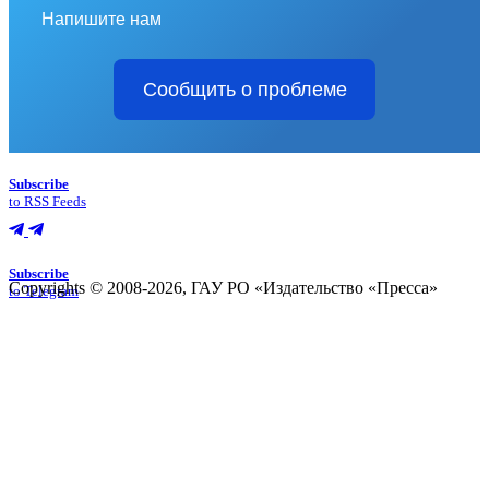
Напишите нам
Сообщить о проблеме
Subscribe
to RSS Feeds
Subscribe
Copyrights © 2008-2026, ГАУ РО «Издательство «Пресса»
to Telegram