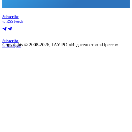
Subscribe
to RSS Feeds
Subscribe
Copyrights © 2008-2026, ГАУ РО «Издательство «Пресса»
to Telegram