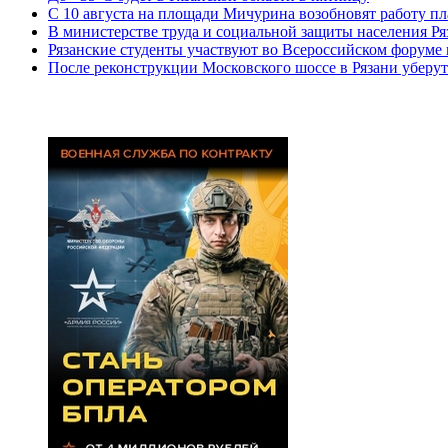
С 10 августа на площади Мичурина возобновят работу п
В министерстве труда и социальной защиты населения Ря
Рязанские студенты участвуют во Всероссийском форуме
После реконструкции Московского шоссе в Рязани уберут