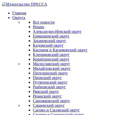
Главная
Округа
Все новости
Рязань
Александро-Невский округ
Ермишинский округ
Захаровский округ
Кадомский округ
Касимов и Касимовский округ
Клепиковский округ
Кораблинский округ
Милославский округ
Михайловский округ
Пителинский округ
Пронский округ
Путятинский округ
Рыбновский округ
Ряжский округ
Рязанский округ
Сапожковский округ
Сараевский округ
Сасово и Сасовский округ
Скопин и Скопинский округ