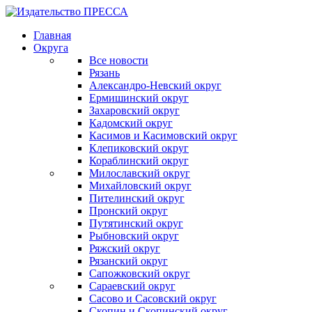
Главная
Округа
Все новости
Рязань
Александро-Невский округ
Ермишинский округ
Захаровский округ
Кадомский округ
Касимов и Касимовский округ
Клепиковский округ
Кораблинский округ
Милославский округ
Михайловский округ
Пителинский округ
Пронский округ
Путятинский округ
Рыбновский округ
Ряжский округ
Рязанский округ
Сапожковский округ
Сараевский округ
Сасово и Сасовский округ
Скопин и Скопинский округ