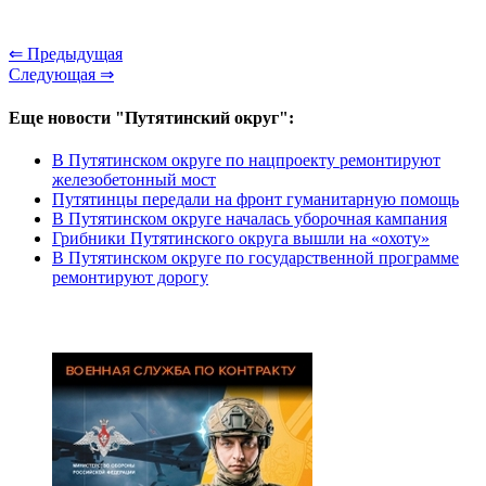
⇐ Предыдущая
Следующая ⇒
Еще новости "Путятинский округ":
В Путятинском округе по нацпроекту ремонтируют
железобетонный мост
Путятинцы передали на фронт гуманитарную помощь
В Путятинском округе началась уборочная кампания
Грибники Путятинского округа вышли на «охоту»
В Путятинском округе по государственной программе
ремонтируют дорогу