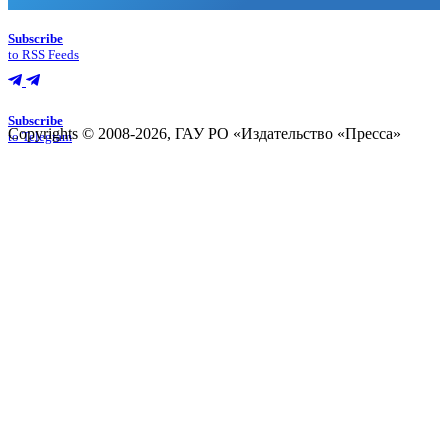
Subscribe
to RSS Feeds
Subscribe
Copyrights © 2008-2026, ГАУ РО «Издательство «Пресса»
to Telegram