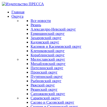
Главная
Округа
Все новости
Рязань
Александро-Невский округ
Ермишинский округ
Захаровский округ
Кадомский округ
Касимов и Касимовский округ
Клепиковский округ
Кораблинский округ
Милославский округ
Михайловский округ
Пителинский округ
Пронский округ
Путятинский округ
Рыбновский округ
Ряжский округ
Рязанский округ
Сапожковский округ
Сараевский округ
Сасово и Сасовский округ
Скопин и Скопинский округ