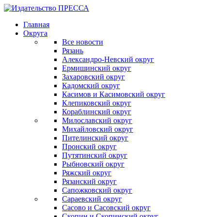
Главная
Округа
Все новости
Рязань
Александро-Невский округ
Ермишинский округ
Захаровский округ
Кадомский округ
Касимов и Касимовский округ
Клепиковский округ
Кораблинский округ
Милославский округ
Михайловский округ
Пителинский округ
Пронский округ
Путятинский округ
Рыбновский округ
Ряжский округ
Рязанский округ
Сапожковский округ
Сараевский округ
Сасово и Сасовский округ
Скопин и Скопинский округ