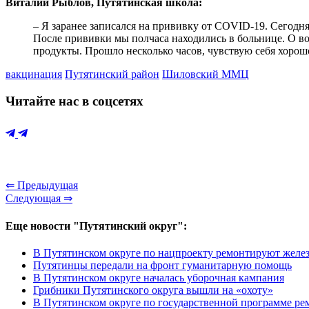
Виталий Рыблов, Путятинская школа:
– Я заранее записался на прививку от COVID-19. Сегодня
После прививки мы полчаса находились в больнице. О во
продукты. Прошло несколько часов, чувствую себя хорош
вакцинация
Путятинский район
Шиловский ММЦ
Читайте нас в соцсетях
⇐ Предыдущая
Следующая ⇒
Еще новости "Путятинский округ":
В Путятинском округе по нацпроекту ремонтируют желе
Путятинцы передали на фронт гуманитарную помощь
В Путятинском округе началась уборочная кампания
Грибники Путятинского округа вышли на «охоту»
В Путятинском округе по государственной программе ре