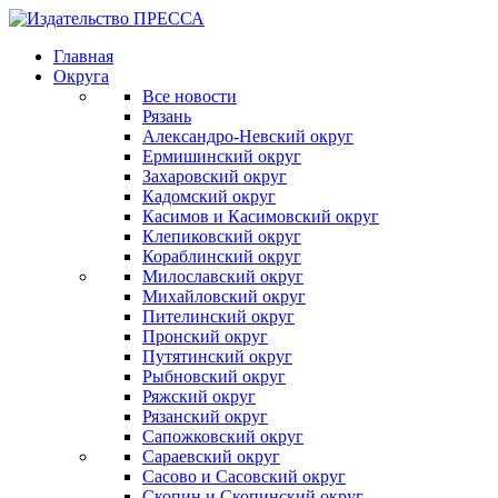
Главная
Округа
Все новости
Рязань
Александро-Невский округ
Ермишинский округ
Захаровский округ
Кадомский округ
Касимов и Касимовский округ
Клепиковский округ
Кораблинский округ
Милославский округ
Михайловский округ
Пителинский округ
Пронский округ
Путятинский округ
Рыбновский округ
Ряжский округ
Рязанский округ
Сапожковский округ
Сараевский округ
Сасово и Сасовский округ
Скопин и Скопинский округ