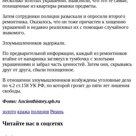
несколько золотых украшений. Выяснили, что это те самые,
похищенные из квартиры рязанки предметы.
Затем сотрудники полиции разыскали и опросили второго
ремонтника. Оказалось, что он тоже причастен к хищению
украшений и недавно реализовал их с помощью случайного
знакомого.
Злоумышленников задержали.
По предварительной информации, каждый из ремонтников
втайне от напарника заглянул в тумбочку с золотыми
украшениями и забрал часть ценностей. Затем они, скрываясь
друг от друга, сбыли похищенное.
В отношении злоумышленников возбуждены уголовные дела
по ч.2 ст.158 УК РФ, по которой грозит до пяти лет лишения
свободы.
Фото: Ancienthistory.spb.ru
золото
кража
полиция
Рязань
Читайте нас в соцсетях