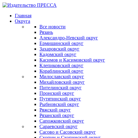
Главная
Округа
Все новости
Рязань
Александро-Невский округ
Ермишинский округ
Захаровский округ
Кадомский округ
Касимов и Касимовский округ
Клепиковский округ
Кораблинский округ
Милославский округ
Михайловский округ
Пителинский округ
Пронский округ
Путятинский округ
Рыбновский округ
Ряжский округ
Рязанский округ
Сапожковский округ
Сараевский округ
Сасово и Сасовский округ
Скопин и Скопинский округ