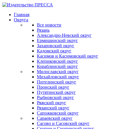
Главная
Округа
Все новости
Рязань
Александро-Невский округ
Ермишинский округ
Захаровский округ
Кадомский округ
Касимов и Касимовский округ
Клепиковский округ
Кораблинский округ
Милославский округ
Михайловский округ
Пителинский округ
Пронский округ
Путятинский округ
Рыбновский округ
Ряжский округ
Рязанский округ
Сапожковский округ
Сараевский округ
Сасово и Сасовский округ
Скопин и Скопинский округ