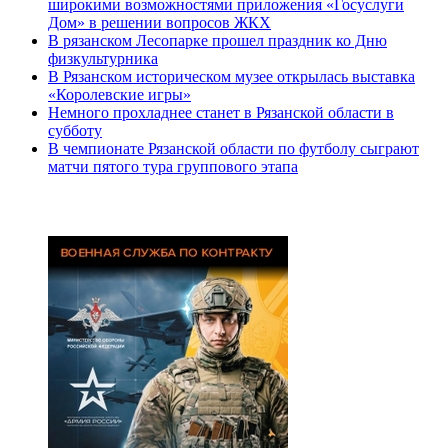
широкими возможностями приложения «Госуслуги
Дом» в решении вопросов ЖКХ
В рязанском Лесопарке прошел праздник ко Дню
физкультурника
В Рязанском историческом музее открылась выставка
«Королевские игры»
Немного прохладнее станет в Рязанской области в
субботу
В чемпионате Рязанской области по футболу сыграют
матчи пятого тура группового этапа