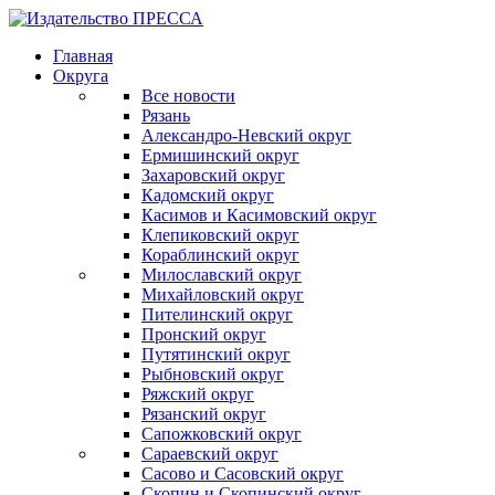
Главная
Округа
Все новости
Рязань
Александро-Невский округ
Ермишинский округ
Захаровский округ
Кадомский округ
Касимов и Касимовский округ
Клепиковский округ
Кораблинский округ
Милославский округ
Михайловский округ
Пителинский округ
Пронский округ
Путятинский округ
Рыбновский округ
Ряжский округ
Рязанский округ
Сапожковский округ
Сараевский округ
Сасово и Сасовский округ
Скопин и Скопинский округ