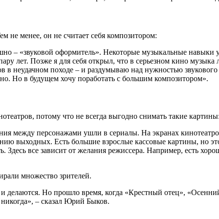
ем не менее, он не считает себя композитором:
мешно – «звуковой оформитель». Некоторые музыкальные навыки у
пару лет. Позже я для себя открыл, что в серьезном кино музыка
в в неудачном походе – и раздумываю над нужностью звукового 
ьно. Но в будущем хочу поработать с большим композитором».
отеатров, потому что не всегда выгодно снимать такие картины
я между персонажами ушли в сериалы. На экранах кинотеатров 
ению выходных. Есть большие взрослые кассовые картины, но это р
вать. Здесь все зависит от желания режиссера. Например, есть 
бирали множество зрителей.
 и делаются. Но прошло время, когда «Крестный отец», «Осенни
 никогда», – сказал Юрий Быков.