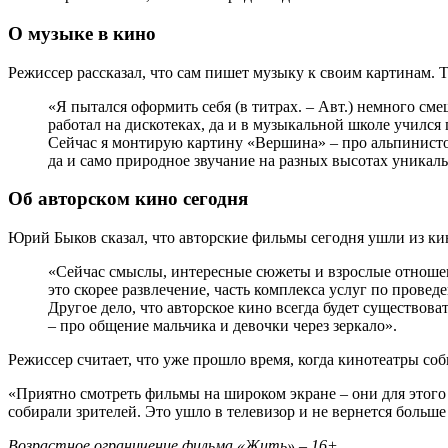
О музыке в кино
Режиссер рассказал, что сам пишет музыку к своим картинам. Т
«Я пытался оформить себя (в титрах. – Авт.) немного с
работал на дискотеках, да и в музыкальной школе учился 
Сейчас я монтирую картину «Вершина» – про альпинисто
да и само природное звучание на разных высотах уникал
Об авторском кино сегодня
Юрий Быков сказал, что авторские фильмы сегодня ушли из кин
«Сейчас смыслы, интересные сюжеты и взрослые отношени
это скорее развлечение, часть комплекса услуг по провед
Другое дело, что авторское кино всегда будет существо
– про общение мальчика и девочки через зеркало».
Режиссер считает, что уже прошло время, когда кинотеатры со
«Приятно смотреть фильмы на широком экране – они для этого
собирали зрителей. Это ушло в телевизор и не вернется больше
Возрастное ограничение фильма «Жить» – 16+