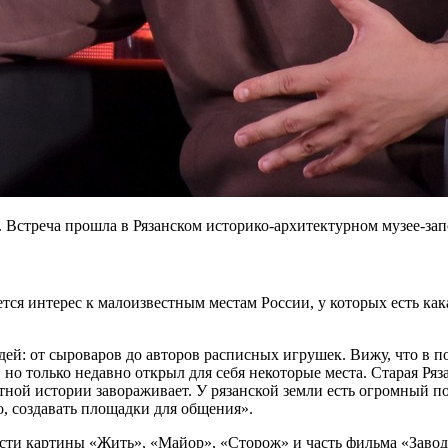
и. Встреча прошла в Рязанском историко-архитектурном музее-з
тся интерес к малоизвестным местам России, у которых есть как
дей: от сыроваров до авторов расписных игрушек. Вижу, что в п
х, но только недавно открыл для себя некоторые места. Старая Ря
ной истории завораживает. У рязанской земли есть огромный по
о, создавать площадки для общения».
асти картины «Жить», «Майор», «Сторож» и часть фильма «Завод