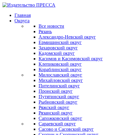
Главная
Округа
Все новости
Рязань
Александро-Невский округ
Ермишинский округ
Захаровский округ
Кадомский округ
Касимов и Касимовский округ
Клепиковский округ
Кораблинский округ
Милославский округ
Михайловский округ
Пителинский округ
Пронский округ
Путятинский округ
Рыбновский округ
Ряжский округ
Рязанский округ
Сапожковский округ
Сараевский округ
Сасово и Сасовский округ
Скопин и Скопинский округ