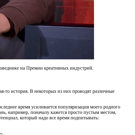
аповеднике на Премии креативных индустрий.
ая-то история. В некоторых из них проводят различные
оследнее время усиливается популяризация моего родного
зань, например, поначалу кажется просто пустым местом,
тенциал, который надо все время подпитывать:
».