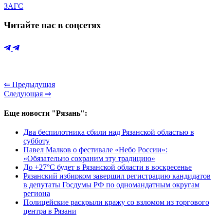
ЗАГС
Читайте нас в соцсетях
⇐ Предыдущая
Следующая ⇒
Еще новости "Рязань":
Два беспилотника сбили над Рязанской областью в
субботу
Павел Малков о фестивале «Небо России»:
«Обязательно сохраним эту традицию»
До +27°С будет в Рязанской области в воскресенье
Рязанский избирком завершил регистрацию кандидатов
в депутаты Госдумы РФ по одномандатным округам
региона
Полицейские раскрыли кражу со взломом из торгового
центра в Рязани