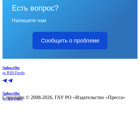
Есть вопрос?
Напишите нам
Сообщить о проблеме
Subscribe
to RSS Feeds
Subscribe
Copyrights © 2008-2026, ГАУ РО «Издательство «Пресса»
to Telegram