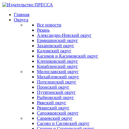
Главная
Округа
Все новости
Рязань
Александро-Невский округ
Ермишинский округ
Захаровский округ
Кадомский округ
Касимов и Касимовский округ
Клепиковский округ
Кораблинский округ
Милославский округ
Михайловский округ
Пителинский округ
Пронский округ
Путятинский округ
Рыбновский округ
Ряжский округ
Рязанский округ
Сапожковский округ
Сараевский округ
Сасово и Сасовский округ
Скопин и Скопинский округ