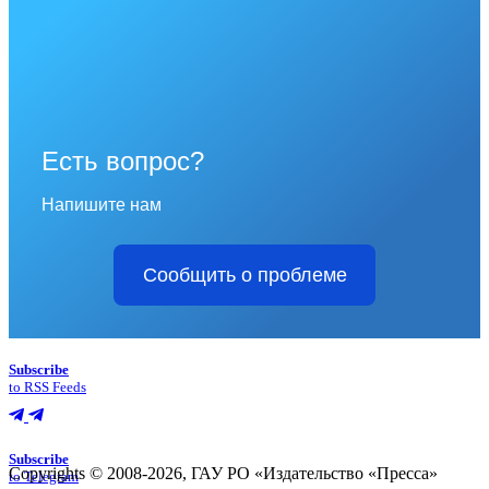
Есть вопрос?
Напишите нам
Сообщить о проблеме
Subscribe
to RSS Feeds
Subscribe
Copyrights © 2008-2026, ГАУ РО «Издательство «Пресса»
to Telegram