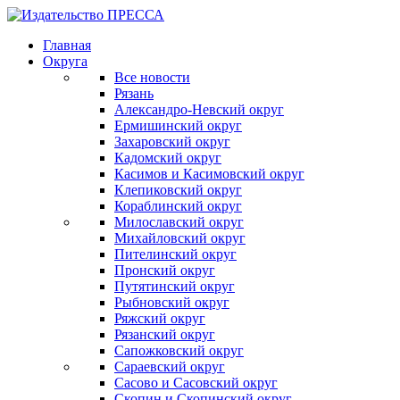
Главная
Округа
Все новости
Рязань
Александро-Невский округ
Ермишинский округ
Захаровский округ
Кадомский округ
Касимов и Касимовский округ
Клепиковский округ
Кораблинский округ
Милославский округ
Михайловский округ
Пителинский округ
Пронский округ
Путятинский округ
Рыбновский округ
Ряжский округ
Рязанский округ
Сапожковский округ
Сараевский округ
Сасово и Сасовский округ
Скопин и Скопинский округ