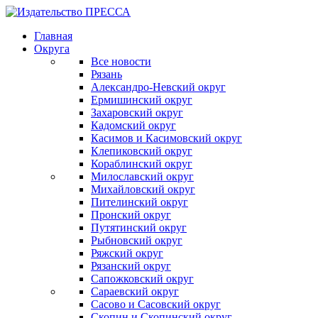
Главная
Округа
Все новости
Рязань
Александро-Невский округ
Ермишинский округ
Захаровский округ
Кадомский округ
Касимов и Касимовский округ
Клепиковский округ
Кораблинский округ
Милославский округ
Михайловский округ
Пителинский округ
Пронский округ
Путятинский округ
Рыбновский округ
Ряжский округ
Рязанский округ
Сапожковский округ
Сараевский округ
Сасово и Сасовский округ
Скопин и Скопинский округ