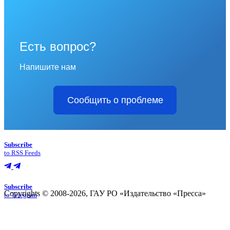
Есть вопрос?
Напишите нам
Сообщить о проблеме
Subscribe
to RSS Feeds
Subscribe
Copyrights © 2008-2026, ГАУ РО «Издательство «Пресса»
to Telegram