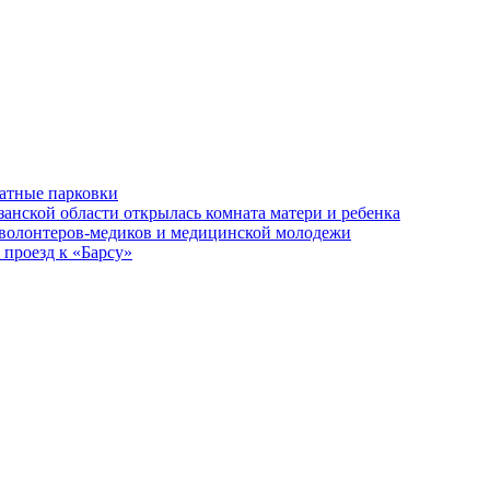
латные парковки
занской области открылась комната матери и ребенка
 волонтеров-медиков и медицинской молодежи
 проезд к «Барсу»