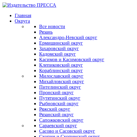
Главная
Округа
Все новости
Рязань
Александро-Невский округ
Ермишинский округ
Захаровский округ
Кадомский округ
Касимов и Касимовский округ
Клепиковский округ
Кораблинский округ
Милославский округ
Михайловский округ
Пителинский округ
Пронский округ
Путятинский округ
Рыбновский округ
Ряжский округ
Рязанский округ
Сапожковский округ
Сараевский округ
Сасово и Сасовский округ
Скопин и Скопинский округ