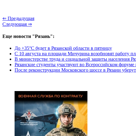
⇐ Предыдущая
Следующая ⇒
Еще новости "Рязань":
До +35°С будет в Рязанской области в пятницу
С 10 августа на площади Мичурина возобновят работу п
В министерстве труда и социальной защиты населения Ря
Рязанские студенты участвуют во Всероссийском форуме
После реконструкции Московского шоссе в Рязани уберут