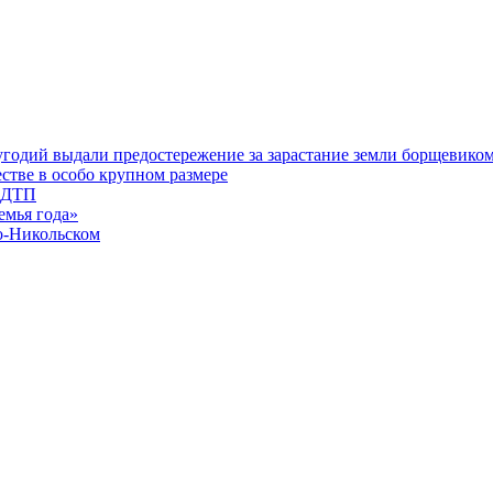
угодий выдали предостережение за зарастание земли борщевико
стве в особо крупном размере
е ДТП
емья года»
о-Никольском