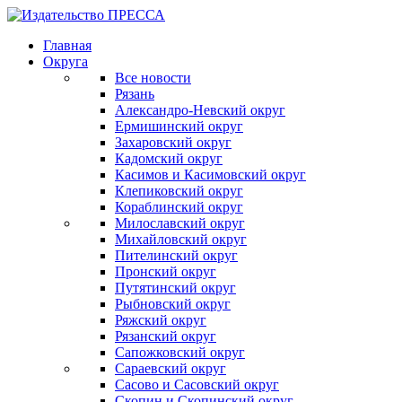
Главная
Округа
Все новости
Рязань
Александро-Невский округ
Ермишинский округ
Захаровский округ
Кадомский округ
Касимов и Касимовский округ
Клепиковский округ
Кораблинский округ
Милославский округ
Михайловский округ
Пителинский округ
Пронский округ
Путятинский округ
Рыбновский округ
Ряжский округ
Рязанский округ
Сапожковский округ
Сараевский округ
Сасово и Сасовский округ
Скопин и Скопинский округ