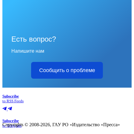
Есть вопрос?
Напишите нам
Сообщить о проблеме
Subscribe
to RSS Feeds
Subscribe
Copyrights © 2008-2026, ГАУ РО «Издательство «Пресса»
to Telegram