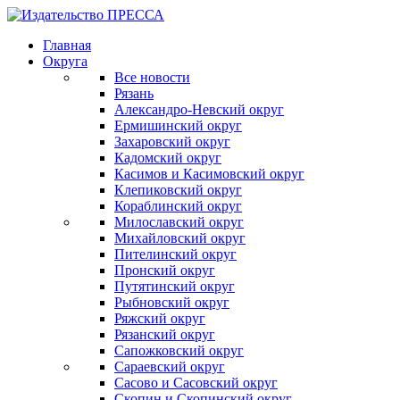
Главная
Округа
Все новости
Рязань
Александро-Невский округ
Ермишинский округ
Захаровский округ
Кадомский округ
Касимов и Касимовский округ
Клепиковский округ
Кораблинский округ
Милославский округ
Михайловский округ
Пителинский округ
Пронский округ
Путятинский округ
Рыбновский округ
Ряжский округ
Рязанский округ
Сапожковский округ
Сараевский округ
Сасово и Сасовский округ
Скопин и Скопинский округ