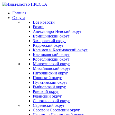
Главная
Округа
Все новости
Рязань
Александро-Невский округ
Ермишинский округ
Захаровский округ
Кадомский округ
Касимов и Касимовский округ
Клепиковский округ
Кораблинский округ
Милославский округ
Михайловский округ
Пителинский округ
Пронский округ
Путятинский округ
Рыбновский округ
Ряжский округ
Рязанский округ
Сапожковский округ
Сараевский округ
Сасово и Сасовский округ
Скопин и Скопинский округ