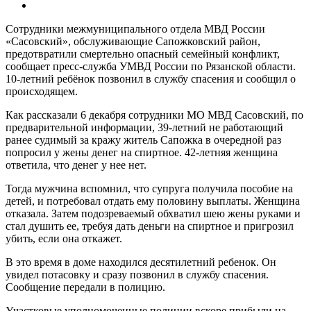
Сотрудники межмуниципального отдела МВД России
«Сасовский», обслуживающие Сапожковский район,
предотвратили смертельно опасный семейный конфликт,
сообщает пресс-служба УМВД России по Рязанской области.
10-летний ребёнок позвонил в службу спасения и сообщил о
происходящем.
Как рассказали 6 декабря сотрудники МО МВД Сасовский, по
предварительной информации, 39-летний не работающий
ранее судимый за кражу житель Сапожка в очередной раз
попросил у жены денег на спиртное. 42-летняя женщина
ответила, что денег у нее нет.
Тогда мужчина вспомнил, что супруга получила пособие на
детей, и потребовал отдать ему половину выплаты. Женщина
отказала. Затем подозреваемый обхватил шею жены руками и
стал душить ее, требуя дать деньги на спиртное и пригрозил
убить, если она откажет.
В это время в доме находился десятилетний ребенок. Он
увидел потасовку и сразу позвонил в службу спасения.
Сообщение передали в полицию.
Участковые уполномоченные полиции вскоре прибыли на