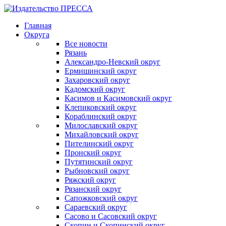
Главная
Округа
Все новости
Рязань
Александро-Невский округ
Ермишинский округ
Захаровский округ
Кадомский округ
Касимов и Касимовский округ
Клепиковский округ
Кораблинский округ
Милославский округ
Михайловский округ
Пителинский округ
Пронский округ
Путятинский округ
Рыбновский округ
Ряжский округ
Рязанский округ
Сапожковский округ
Сараевский округ
Сасово и Сасовский округ
Скопин и Скопинский округ