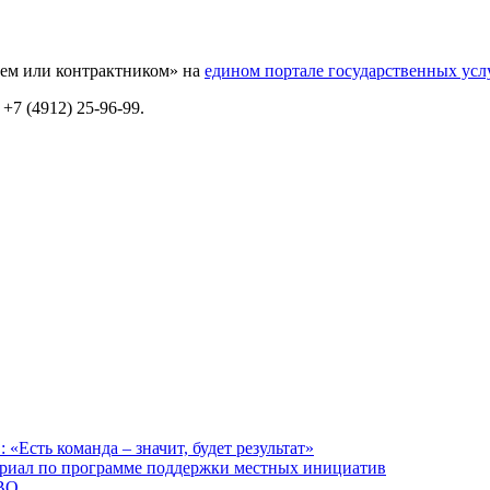
ьцем или контрактником» на
едином портале государственных усл
+7 (4912) 25-96-99.
сть команда – значит, будет результат»
ориал по программе поддержки местных инициатив
СВО