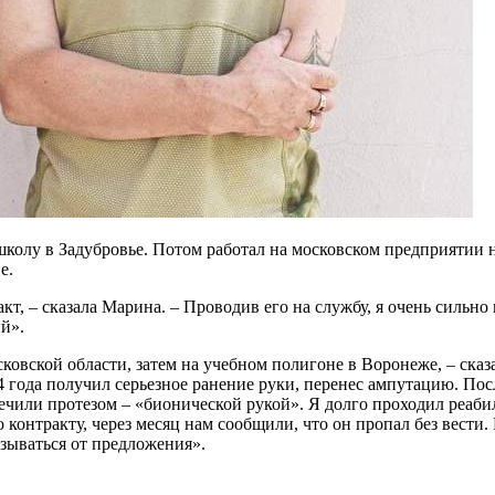
колу в Задубровье. Потом работал на московском предприятии н
е.
кт, – сказала Марина. – Проводив его на службу, я очень сильн
й».
овской области, затем на учебном полигоне в Воронеже, – сказа
 года получил серьезное ранение руки, перенес ампутацию. Пос
чили протезом – «бионической рукой». Я долго проходил реабил
 контракту, через месяц нам сообщили, что он пропал без вести
зываться от предложения».