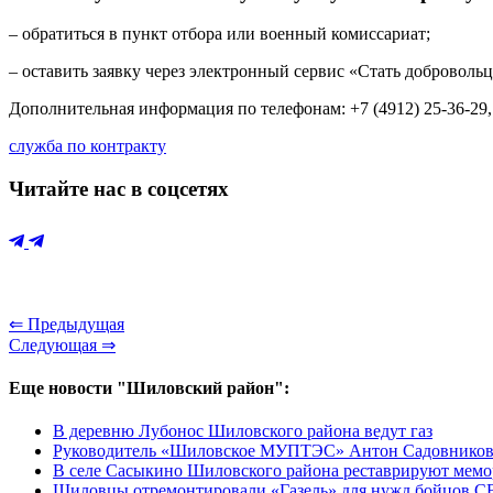
– обратиться в пункт отбора или военный комиссариат;
– оставить заявку через электронный сервис «Стать добровол
Дополнительная информация по телефонам: +7 (4912) 25-36-29, 
служба по контракту
Читайте нас в соцсетях
⇐ Предыдущая
Следующая ⇒
Еще новости "Шиловский район":
В деревню Лубонос Шиловского района ведут газ
Руководитель «Шиловское МУПТЭС» Антон Садовников: «Е
В селе Сасыкино Шиловского района реставрируют мем
Шиловцы отремонтировали «Газель» для нужд бойцов 