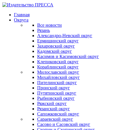
Главная
Округа
Все новости
Рязань
Александро-Невский округ
Ермишинский округ
Захаровский округ
Кадомский округ
Касимов и Касимовский округ
Клепиковский округ
Кораблинский округ
Милославский округ
Михайловский округ
Пителинский округ
Пронский округ
Путятинский округ
Рыбновский округ
Ряжский округ
Рязанский округ
Сапожковский округ
Сараевский округ
Сасово и Сасовский округ
Скопин и Скопинский округ