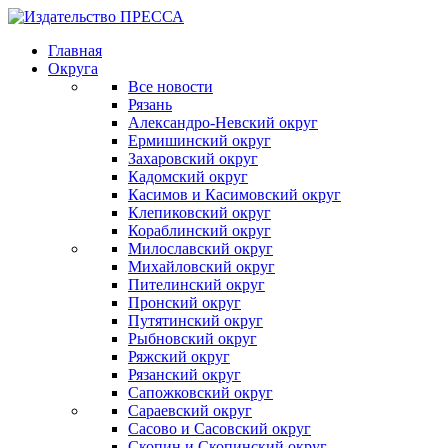
Главная
Округа
Все новости
Рязань
Александро-Невский округ
Ермишинский округ
Захаровский округ
Кадомский округ
Касимов и Касимовский округ
Клепиковский округ
Кораблинский округ
Милославский округ
Михайловский округ
Пителинский округ
Пронский округ
Путятинский округ
Рыбновский округ
Ряжский округ
Рязанский округ
Сапожковский округ
Сараевский округ
Сасово и Сасовский округ
Скопин и Скопинский округ