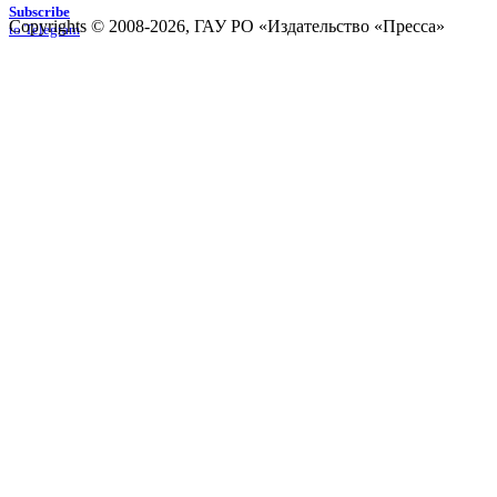
Subscribe
Copyrights © 2008-2026, ГАУ РО «Издательство «Пресса»
to Telegram