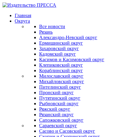
Главная
Округа
Все новости
Рязань
Александро-Невский округ
Ермишинский округ
Захаровский округ
Кадомский округ
Касимов и Касимовский округ
Клепиковский округ
Кораблинский округ
Милославский округ
Михайловский округ
Пителинский округ
Пронский округ
Путятинский округ
Рыбновский округ
Ряжский округ
Рязанский округ
Сапожковский округ
Сараевский округ
Сасово и Сасовский округ
Скопин и Скопинский округ