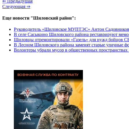
⇐ Предыдущая
Следующая ⇒
Еще новости "Шиловский район":
Руководитель «Шиловское МУПТЭС» Антон Садовников: «Е
В селе Сасыкино Шиловского района реставрируют мем
Шиловцы отремонтировали «Газель» для нужд бойцов 
В Лесном Шиловского района заменят старые уличные ф
Волонтеры убрали мусор в общественных пространства