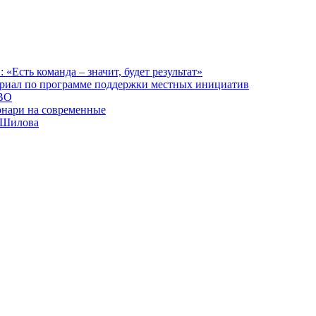
сть команда – значит, будет результат»
ориал по программе поддержки местных инициатив
СВО
онари на современные
х Шилова