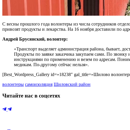
С весны прошлого года волонтеры из числа сотрудников отдел
привозят продукты и лекарства. На 16 ноября доставили по ад
Андрей Брусянский, волонтер:
«Транспорт выделяет администрация района, бывает, дос
Продукты по заявке заказчика закупаем сами. По звонк
инструкциями по применению и везем по адресам. Понима
медикам. По-другому сейчас нельзя».
[Best_Wordpress_Gallery id=»18238″ gal_title=»Шилово волонтер
волонтеры
самоизоляция
Шиловский район
Читайте нас в соцсетях