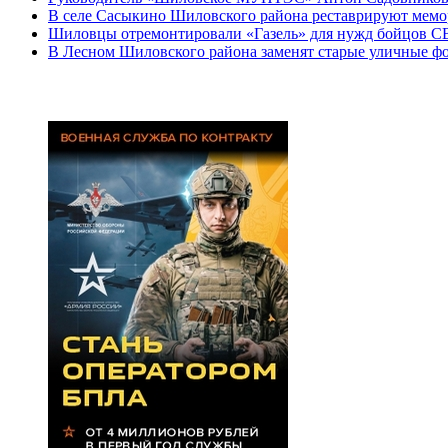
В селе Сасыкино Шиловского района реставрируют мем
Шиловцы отремонтировали «Газель» для нужд бойцов 
В Лесном Шиловского района заменят старые уличные ф