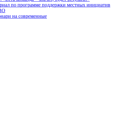
ориал по программе поддержки местных инициатив
СВО
онари на современные