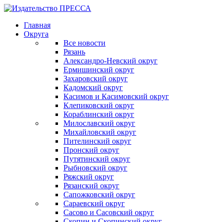
Главная
Округа
Все новости
Рязань
Александро-Невский округ
Ермишинский округ
Захаровский округ
Кадомский округ
Касимов и Касимовский округ
Клепиковский округ
Кораблинский округ
Милославский округ
Михайловский округ
Пителинский округ
Пронский округ
Путятинский округ
Рыбновский округ
Ряжский округ
Рязанский округ
Сапожковский округ
Сараевский округ
Сасово и Сасовский округ
Скопин и Скопинский округ