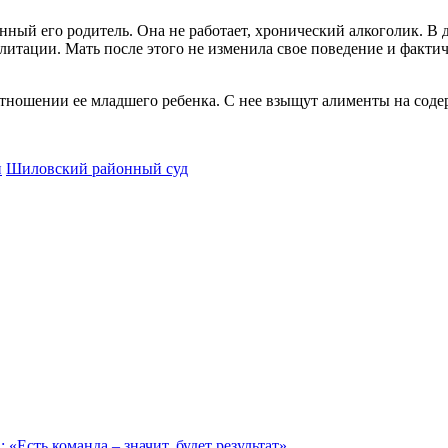
нный его родитель. Она не работает, хронический алкоголик. В 
литации. Мать после этого не изменила свое поведение и фактич
ношении ее младшего ребенка. С нее взыщут алименты на содерж
н
Шиловский районный суд
сть команда – значит, будет результат»