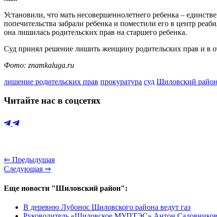
Установили, что мать несовершеннолетнего ребенка – единстве
попечительства забрали ребенка и поместили его в центр реаби
она лишилась родительских прав на старшего ребенка.
Суд принял решение лишить женщину родительских прав и в от
Фото: znamkaluga.ru
лишение родительских прав
прокуратура
суд
Шиловский райо
Читайте нас в соцсетях
⇐ Предыдущая
Следующая ⇒
Еще новости "Шиловский район":
В деревню Лубонос Шиловского района ведут газ
Руководитель «Шиловское МУПТЭС» Антон Садовников: «Е