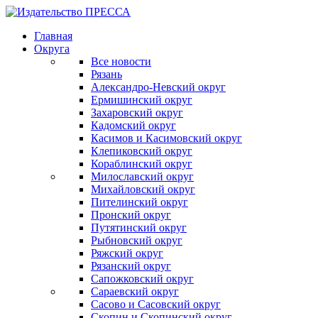
Главная
Округа
Все новости
Рязань
Александро-Невский округ
Ермишинский округ
Захаровский округ
Кадомский округ
Касимов и Касимовский округ
Клепиковский округ
Кораблинский округ
Милославский округ
Михайловский округ
Пителинский округ
Пронский округ
Путятинский округ
Рыбновский округ
Ряжский округ
Рязанский округ
Сапожковский округ
Сараевский округ
Сасово и Сасовский округ
Скопин и Скопинский округ