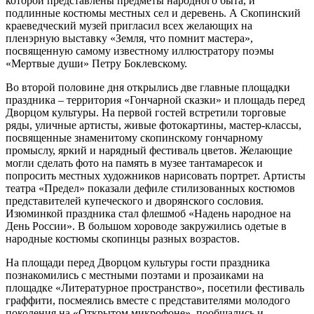
которой представлены предметы народного быта, и
подлинные костюмы местных сел и деревень. А Скопинский
краеведческий музей пригласил всех желающих на
пленэрную выставку «Земля, что помнит мастера»,
посвященную самому известному иллюстратору поэмы
«Мертвые души» Петру Боклевскому.
Во второй половине дня открылись две главные площадки
праздника – территория «Гончарной сказки» и площадь перед
Дворцом культуры. На первой гостей встретили торговые
ряды, уличные артисты, живые фотокартины, мастер-классы,
посвященные знаменитому скопинскому гончарному
промыслу, яркий и нарядный фестиваль цветов. Желающие
могли сделать фото на память в музее тантамаресок и
попросить местных художников нарисовать портрет. Артисты
театра «Предел» показали дефиле стилизованных костюмов
представителей купеческого и дворянского сословия.
Изюминкой праздника стал флешмоб «Надень народное на
День России». В большом хороводе закружились одетые в
народные костюмы скопинцы разных возрастов.
На площади перед Дворцом культуры гости праздника
познакомились с местными поэтами и прозаиками на
площадке «Литературное пространство», посетили фестиваль
граффити, посмеялись вместе с представителями молодого
поколения на «Открытом микрофоне», пообщались и