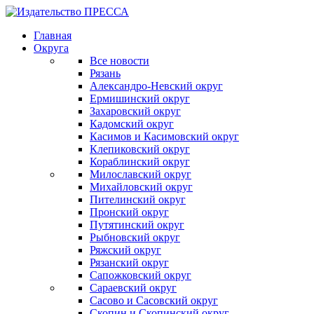
Главная
Округа
Все новости
Рязань
Александро-Невский округ
Ермишинский округ
Захаровский округ
Кадомский округ
Касимов и Касимовский округ
Клепиковский округ
Кораблинский округ
Милославский округ
Михайловский округ
Пителинский округ
Пронский округ
Путятинский округ
Рыбновский округ
Ряжский округ
Рязанский округ
Сапожковский округ
Сараевский округ
Сасово и Сасовский округ
Скопин и Скопинский округ