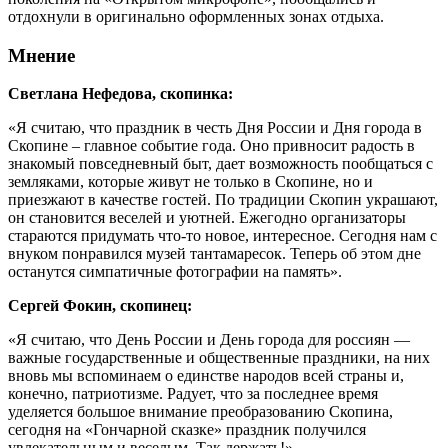
отдохнули в оригинально оформленных зонах отдыха.
Мнение
Светлана Нефедова, скопинка:
«Я считаю, что праздник в честь Дня России и Дня города в
Скопине – главное событие года. Оно привносит радость в
знакомый повседневный быт, дает возможность пообщаться с
земляками, которые живут не только в Скопине, но и
приезжают в качестве гостей. По традиции Скопин украшают,
он становится веселей и уютней. Ежегодно организаторы
стараются придумать что-то новое, интересное. Сегодня нам с
внуком понравился музей тантамаресок. Теперь об этом дне
останутся симпатичные фотографии на память».
Сергей Фокин, скопинец:
«Я считаю, что День России и День города для россиян —
важные государственные и общественные праздники, на них
вновь мы вспоминаем о единстве народов всей страны и,
конечно, патриотизме. Радует, что за последнее время
уделяется большое внимание преобразованию Скопина,
сегодня на «Гончарной сказке» праздник получился
увлекательным и веселым. Так держать!»