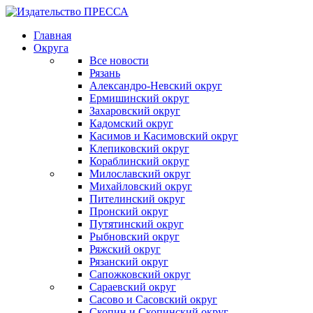
Главная
Округа
Все новости
Рязань
Александро-Невский округ
Ермишинский округ
Захаровский округ
Кадомский округ
Касимов и Касимовский округ
Клепиковский округ
Кораблинский округ
Милославский округ
Михайловский округ
Пителинский округ
Пронский округ
Путятинский округ
Рыбновский округ
Ряжский округ
Рязанский округ
Сапожковский округ
Сараевский округ
Сасово и Сасовский округ
Скопин и Скопинский округ