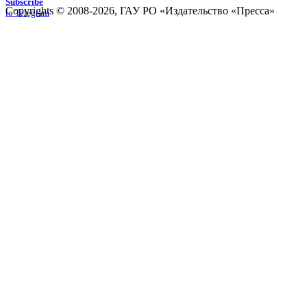
Subscribe
Copyrights © 2008-2026, ГАУ РО «Издательство «Пресса»
to Telegram