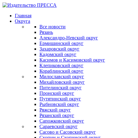
Главная
Округа
Все новости
Рязань
Александро-Невский округ
Ермишинский округ
Захаровский округ
Кадомский округ
Касимов и Касимовский округ
Клепиковский округ
Кораблинский округ
Милославский округ
Михайловский округ
Пителинский округ
Пронский округ
Путятинский округ
Рыбновский округ
Ряжский округ
Рязанский округ
Сапожковский округ
Сараевский округ
Сасово и Сасовский округ
Скопин и Скопинский округ