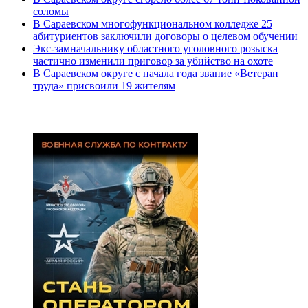
соломы
В Сараевском многофункциональном колледже 25
абитуриентов заключили договоры о целевом обучении
Экс-замначальнику областного уголовного розыска
частично изменили приговор за убийство на охоте
В Сараевском округе с начала года звание «Ветеран
труда» присвоили 19 жителям