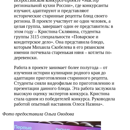
Всероссийском конкурсе-проекте «Мастер
региональной кухни России», где конкурсанты
изучают, адаптируют и представляют
исторические старинные рецепты блюд своего
региона. В проекте участвует не один человек, а
целая группа, завершает один ее представитель: в
этом году – Кристина Склямина, студентка
группы 3115 специальности «Поварское и
кондитерское дело». Она представила блюдо,
которым Михаила Скобелева в его рязанском
имении потчевала старенькая няня – котлеты по-
деревенски.
Работа в проекте занимает более полугода – от
изучения истории кулинарии родного края до
адаптации приготовления старинного рецепта.
Студенты сняли видеофильм по приготовлению и
презентации данного блюда. Эта работа заслужила
высокую оценку экспертов конкурса. Кристина
стала одним из победителей конкурса. Руководила
работой опытный наставник Олеся Назина».
Фото предоставила Ольга Оводова