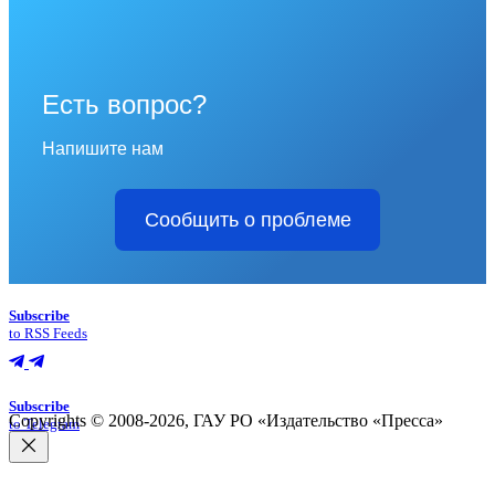
Есть вопрос?
Напишите нам
Сообщить о проблеме
Subscribe
to RSS Feeds
Subscribe
Copyrights © 2008-2026, ГАУ РО «Издательство «Пресса»
to Telegram