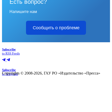
Есть вопрос?
Напишите нам
Сообщить о проблеме
Subscribe
to RSS Feeds
Subscribe
Copyrights © 2008-2026, ГАУ РО «Издательство «Пресса»
to Telegram