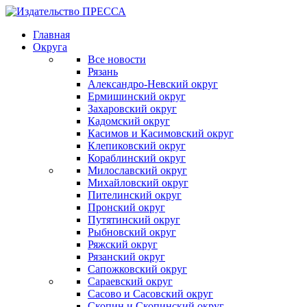
Главная
Округа
Все новости
Рязань
Александро-Невский округ
Ермишинский округ
Захаровский округ
Кадомский округ
Касимов и Касимовский округ
Клепиковский округ
Кораблинский округ
Милославский округ
Михайловский округ
Пителинский округ
Пронский округ
Путятинский округ
Рыбновский округ
Ряжский округ
Рязанский округ
Сапожковский округ
Сараевский округ
Сасово и Сасовский округ
Скопин и Скопинский округ