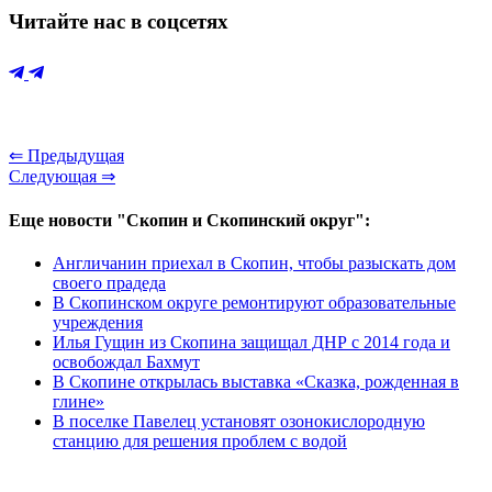
Читайте нас в соцсетях
⇐ Предыдущая
Следующая ⇒
Еще новости "Скопин и Скопинский округ":
Англичанин приехал в Скопин, чтобы разыскать дом
своего прадеда
В Скопинском округе ремонтируют образовательные
учреждения
Илья Гущин из Скопина защищал ДНР с 2014 года и
освобождал Бахмут
В Скопине открылась выставка «Сказка, рожденная в
глине»
В поселке Павелец установят озонокислородную
станцию для решения проблем с водой