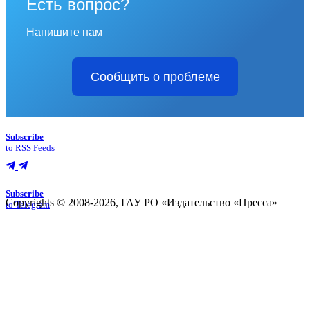
Есть вопрос?
Напишите нам
Сообщить о проблеме
Subscribe
to RSS Feeds
Subscribe
Copyrights © 2008-2026, ГАУ РО «Издательство «Пресса»
to Telegram