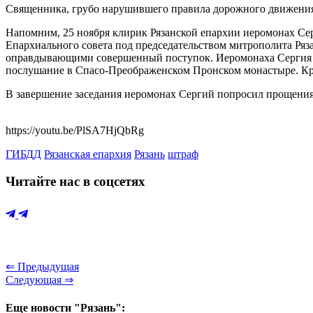
Священника, грубо нарушившего правила дорожного движения,
Напомним, 25 ноября клирик Рязанской епархии иеромонах С
Епархиального совета под председательством митрополита Ря
оправдывающими совершенный поступок. Иеромонаха Сергия в 
послушание в Спасо-Преображенском Пронском монастыре. Кр
В завершение заседания иеромонах Сергий попросил прощения, 
https://youtu.be/PlSA7HjQbRg
ГИБДД
Рязанская епархия
Рязань
штраф
Читайте нас в соцсетях
⇐ Предыдущая
Следующая ⇒
Еще новости "Рязань":