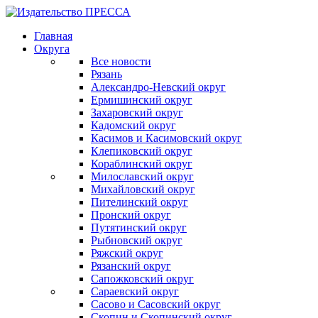
Главная
Округа
Все новости
Рязань
Александро-Невский округ
Ермишинский округ
Захаровский округ
Кадомский округ
Касимов и Касимовский округ
Клепиковский округ
Кораблинский округ
Милославский округ
Михайловский округ
Пителинский округ
Пронский округ
Путятинский округ
Рыбновский округ
Ряжский округ
Рязанский округ
Сапожковский округ
Сараевский округ
Сасово и Сасовский округ
Скопин и Скопинский округ