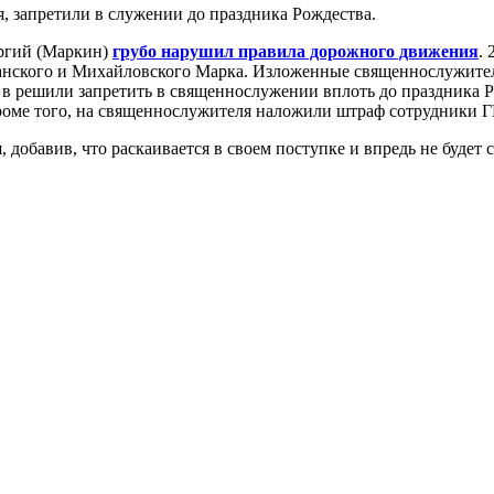
 запретили в служении до праздника Рождества.
ергий (Маркин)
грубо нарушил правила дорожного движения
.
занского и Михайловского Марка. Изложенные священнослужите
решили запретить в священнослужении вплоть до праздника Рож
оме того, на священнослужителя наложили штраф сотрудники 
добавив, что раскаивается в своем поступке и впредь не будет 