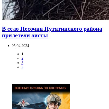
В село Песочня Путятинского района
прилетели аисты
05.04.2024
1
2
3
»