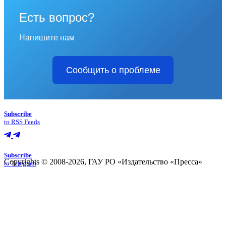
Есть вопрос?
Напишите нам
Сообщить о проблеме
Subscribe
to RSS Feeds
Subscribe
Copyrights © 2008-2026, ГАУ РО «Издательство «Пресса»
to Telegram