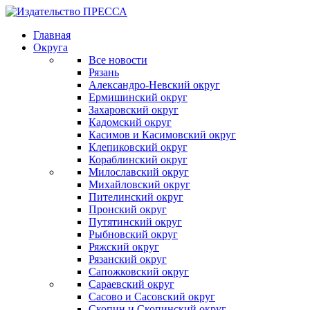
Главная
Округа
Все новости
Рязань
Александро-Невский округ
Ермишинский округ
Захаровский округ
Кадомский округ
Касимов и Касимовский округ
Клепиковский округ
Кораблинский округ
Милославский округ
Михайловский округ
Пителинский округ
Пронский округ
Путятинский округ
Рыбновский округ
Ряжский округ
Рязанский округ
Сапожковский округ
Сараевский округ
Сасово и Сасовский округ
Скопин и Скопинский округ