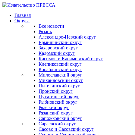
Главная
Округа
Все новости
Рязань
Александро-Невский округ
Ермишинский округ
Захаровский округ
Кадомский округ
Касимов и Касимовский округ
Клепиковский округ
Кораблинский округ
Милославский округ
Михайловский округ
Пителинский округ
Пронский округ
Путятинский округ
Рыбновский округ
Ряжский округ
Рязанский округ
Сапожковский округ
Сараевский округ
Сасово и Сасовский округ
Скопин и Скопинский округ