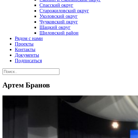
Спасский округ
Старожиловский округ
Ухоловский округ
Чучковский округ
Шацкий округ
Шиловский район
Рядом с нами
Проекты
Контакты
Документы
Подписаться
Артем Бранов