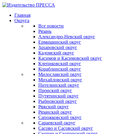
Главная
Округа
Все новости
Рязань
Александро-Невский округ
Ермишинский округ
Захаровский округ
Кадомский округ
Касимов и Касимовский округ
Клепиковский округ
Кораблинский округ
Милославский округ
Михайловский округ
Пителинский округ
Пронский округ
Путятинский округ
Рыбновский округ
Ряжский округ
Рязанский округ
Сапожковский округ
Сараевский округ
Сасово и Сасовский округ
Скопин и Скопинский округ