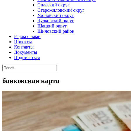
Спасский округ
Старожиловский округ
Ухоловский округ
Чучковский округ
Шацкий округ
Шиловский район
Рядом с нами
Проекты
Контакты
Документы
Подписаться
банковская карта