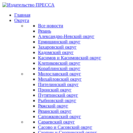
Главная
Округа
Все новости
Рязань
Александро-Невский округ
Ермишинский округ
Захаровский округ
Кадомский округ
Касимов и Касимовский округ
Клепиковский округ
Кораблинский округ
Милославский округ
Михайловский округ
Пителинский округ
Пронский округ
Путятинский округ
Рыбновский округ
Ряжский округ
Рязанский округ
Сапожковский округ
Сараевский округ
Сасово и Сасовский округ
Скопин и Скопинский округ