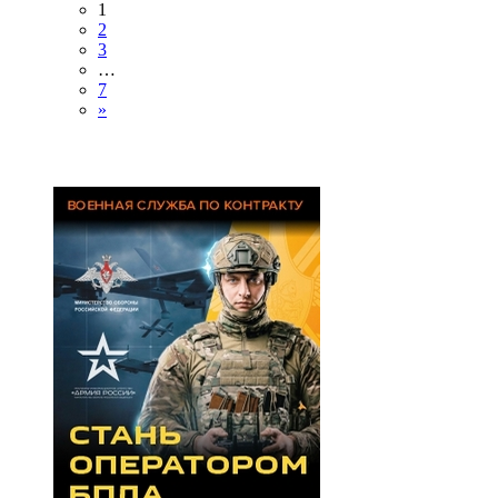
1
2
3
…
7
»