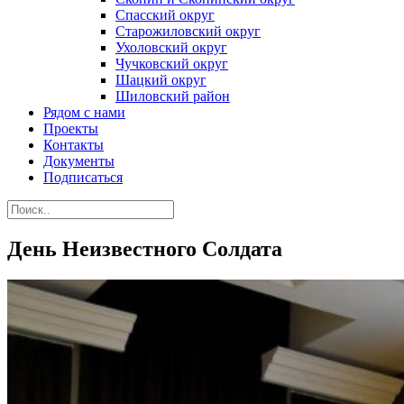
Спасский округ
Старожиловский округ
Ухоловский округ
Чучковский округ
Шацкий округ
Шиловский район
Рядом с нами
Проекты
Контакты
Документы
Подписаться
День Неизвестного Солдата