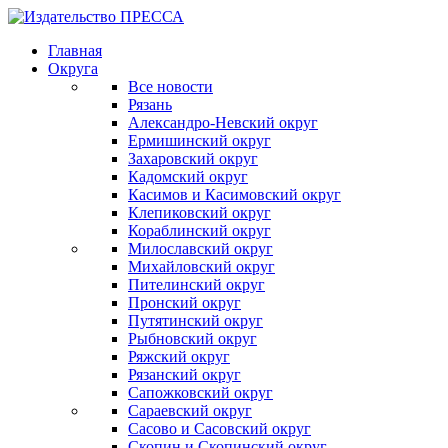
Главная
Округа
Все новости
Рязань
Александро-Невский округ
Ермишинский округ
Захаровский округ
Кадомский округ
Касимов и Касимовский округ
Клепиковский округ
Кораблинский округ
Милославский округ
Михайловский округ
Пителинский округ
Пронский округ
Путятинский округ
Рыбновский округ
Ряжский округ
Рязанский округ
Сапожковский округ
Сараевский округ
Сасово и Сасовский округ
Скопин и Скопинский округ