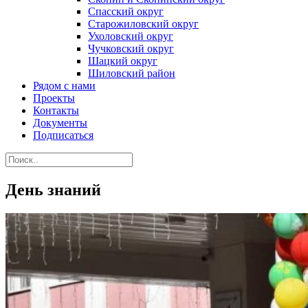
Спасский округ
Старожиловский округ
Ухоловский округ
Чучковский округ
Шацкий округ
Шиловский район
Рядом с нами
Проекты
Контакты
Документы
Подписаться
День знаний