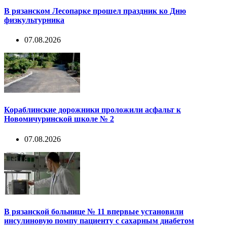
В рязанском Лесопарке прошел праздник ко Дню
физкультурника
07.08.2026
Кораблинские дорожники проложили асфальт к
Новомичуринской школе № 2
07.08.2026
В рязанской больнице № 11 впервые установили
инсулиновую помпу пациенту с сахарным диабетом