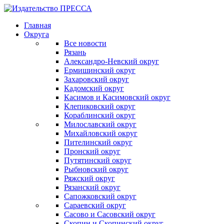
Главная
Округа
Все новости
Рязань
Александро-Невский округ
Ермишинский округ
Захаровский округ
Кадомский округ
Касимов и Касимовский округ
Клепиковский округ
Кораблинский округ
Милославский округ
Михайловский округ
Пителинский округ
Пронский округ
Путятинский округ
Рыбновский округ
Ряжский округ
Рязанский округ
Сапожковский округ
Сараевский округ
Сасово и Сасовский округ
Скопин и Скопинский округ