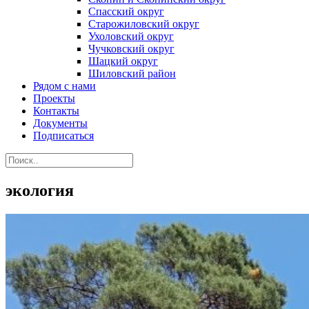
Спасский округ
Старожиловский округ
Ухоловский округ
Чучковский округ
Шацкий округ
Шиловский район
Рядом с нами
Проекты
Контакты
Документы
Подписаться
экология