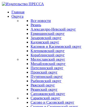
Главная
Округа
Все новости
Рязань
Александро-Невский округ
Ермишинский округ
Захаровский округ
Кадомский округ
Касимов и Касимовский округ
Клепиковский округ
Кораблинский округ
Милославский округ
Михайловский округ
Пителинский округ
Пронский округ
Путятинский округ
Рыбновский округ
Ряжский округ
Рязанский округ
Сапожковский округ
Сараевский округ
Сасово и Сасовский округ
Скопин и Скопинский округ