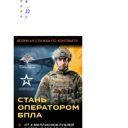
4
…
10
»