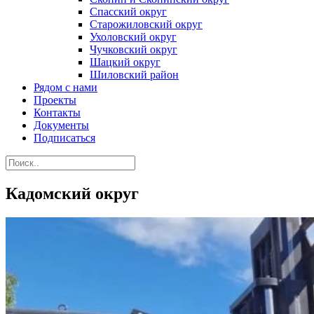
Спасский округ
Старожиловский округ
Ухоловский округ
Чучковский округ
Шацкий округ
Шиловский район
Рядом с нами
Проекты
Контакты
Документы
Подписаться
Кадомский округ