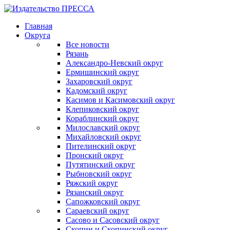
Главная
Округа
Все новости
Рязань
Александро-Невский округ
Ермишинский округ
Захаровский округ
Кадомский округ
Касимов и Касимовский округ
Клепиковский округ
Кораблинский округ
Милославский округ
Михайловский округ
Пителинский округ
Пронский округ
Путятинский округ
Рыбновский округ
Ряжский округ
Рязанский округ
Сапожковский округ
Сараевский округ
Сасово и Сасовский округ
Скопин и Скопинский округ