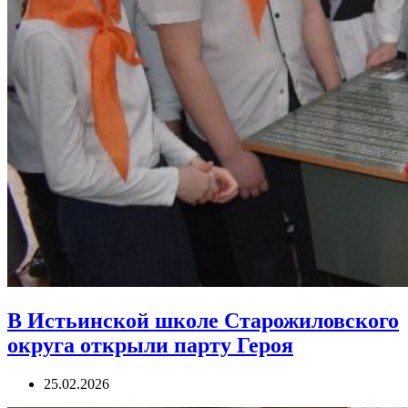
В Истьинской школе Старожиловского
округа открыли парту Героя
25.02.2026