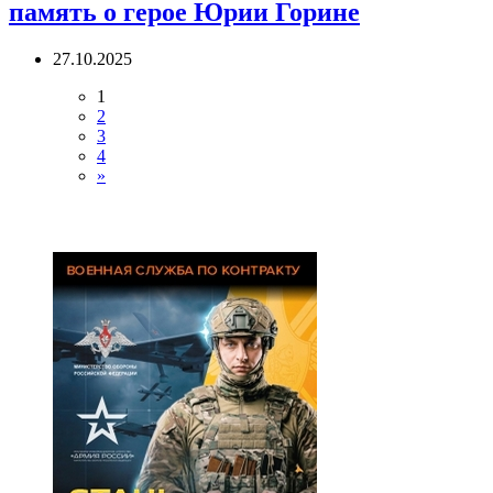
память о герое Юрии Горине
27.10.2025
1
2
3
4
»