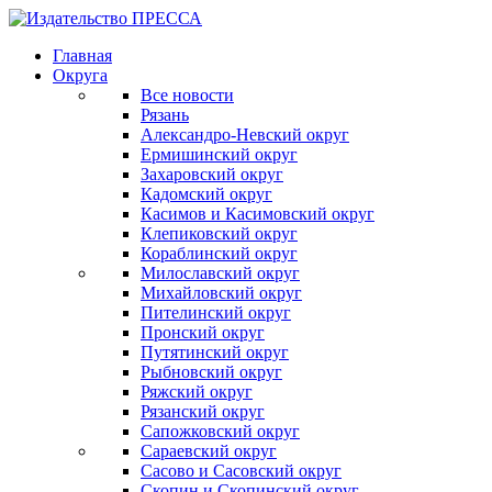
Главная
Округа
Все новости
Рязань
Александро-Невский округ
Ермишинский округ
Захаровский округ
Кадомский округ
Касимов и Касимовский округ
Клепиковский округ
Кораблинский округ
Милославский округ
Михайловский округ
Пителинский округ
Пронский округ
Путятинский округ
Рыбновский округ
Ряжский округ
Рязанский округ
Сапожковский округ
Сараевский округ
Сасово и Сасовский округ
Скопин и Скопинский округ