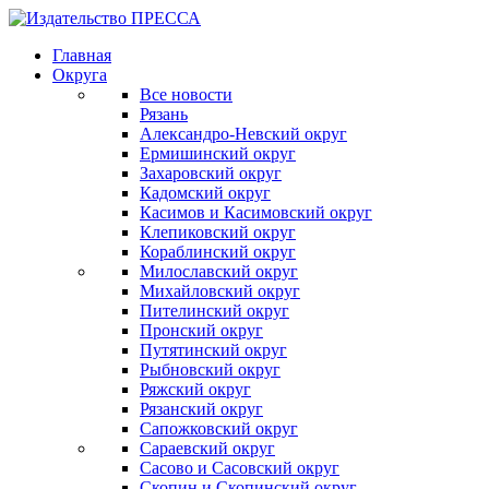
Главная
Округа
Все новости
Рязань
Александро-Невский округ
Ермишинский округ
Захаровский округ
Кадомский округ
Касимов и Касимовский округ
Клепиковский округ
Кораблинский округ
Милославский округ
Михайловский округ
Пителинский округ
Пронский округ
Путятинский округ
Рыбновский округ
Ряжский округ
Рязанский округ
Сапожковский округ
Сараевский округ
Сасово и Сасовский округ
Скопин и Скопинский округ