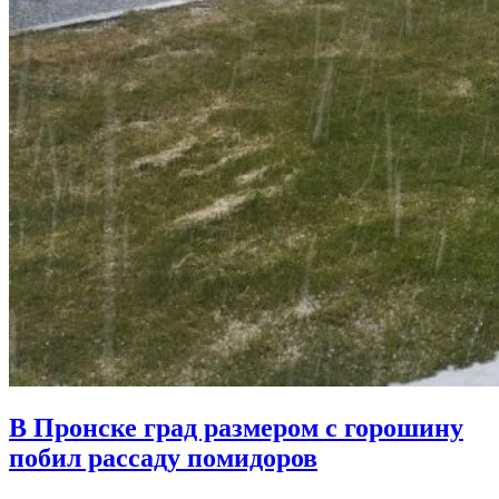
В Пронске град размером с горошину
побил рассаду помидоров