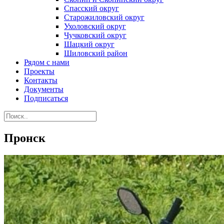
Спасский округ
Старожиловский округ
Ухоловский округ
Чучковский округ
Шацкий округ
Шиловский район
Рядом с нами
Проекты
Контакты
Документы
Подписаться
Пронск