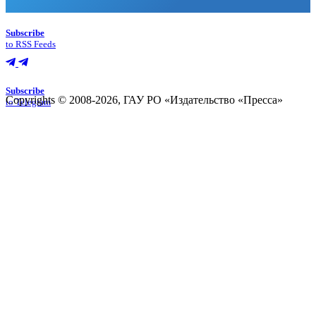
Subscribe
to RSS Feeds
Subscribe
Copyrights © 2008-2026, ГАУ РО «Издательство «Пресса»
to Telegram