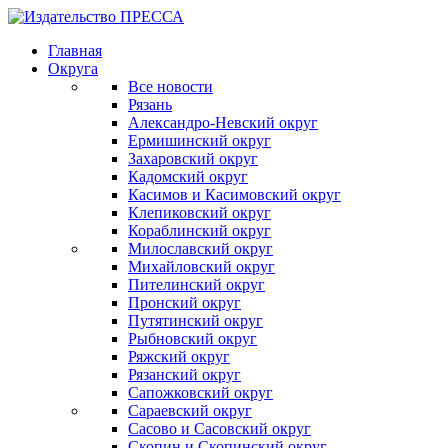
Главная
Округа
Все новости
Рязань
Александро-Невский округ
Ермишинский округ
Захаровский округ
Кадомский округ
Касимов и Касимовский округ
Клепиковский округ
Кораблинский округ
Милославский округ
Михайловский округ
Пителинский округ
Пронский округ
Путятинский округ
Рыбновский округ
Ряжский округ
Рязанский округ
Сапожковский округ
Сараевский округ
Сасово и Сасовский округ
Скопин и Скопинский округ