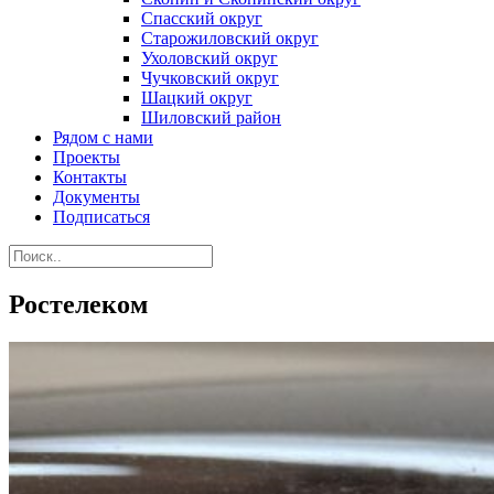
Спасский округ
Старожиловский округ
Ухоловский округ
Чучковский округ
Шацкий округ
Шиловский район
Рядом с нами
Проекты
Контакты
Документы
Подписаться
Ростелеком