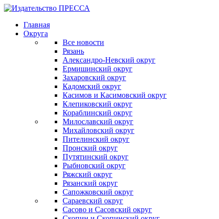
Главная
Округа
Все новости
Рязань
Александро-Невский округ
Ермишинский округ
Захаровский округ
Кадомский округ
Касимов и Касимовский округ
Клепиковский округ
Кораблинский округ
Милославский округ
Михайловский округ
Пителинский округ
Пронский округ
Путятинский округ
Рыбновский округ
Ряжский округ
Рязанский округ
Сапожковский округ
Сараевский округ
Сасово и Сасовский округ
Скопин и Скопинский округ