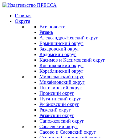
Главная
Округа
Все новости
Рязань
Александро-Невский округ
Ермишинский округ
Захаровский округ
Кадомский округ
Касимов и Касимовский округ
Клепиковский округ
Кораблинский округ
Милославский округ
Михайловский округ
Пителинский округ
Пронский округ
Путятинский округ
Рыбновский округ
Ряжский округ
Рязанский округ
Сапожковский округ
Сараевский округ
Сасово и Сасовский округ
Скопин и Скопинский округ